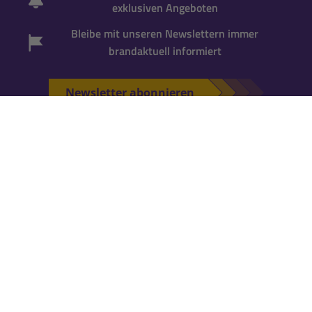
exklusiven Angeboten
Bleibe mit unseren Newslettern immer
brandaktuell informiert
Newsletter abonnieren
*Gutscheincode wird bei der Anmeldung zum
Newsletter per Mail versandt. Einmalig einlösbar
für neue Newsletter-Abonnenten
. Für die
Einlösung ist ein
Kundenkonto erforderlich
.
Falls Du noch keins hast, kannst Du es während
der nächsten Bestellung anlegen.
KATALOG