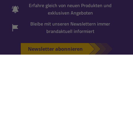
Erfahre gleich von neuen Produkten und
exklusiven Angeboten
Bleibe mit unseren Newslettern immer
brandaktuell informiert
Newsletter abonnieren
*Gutscheincode wird bei der Anmeldung zum
Newsletter per Mail versandt. Einmalig einlösbar
für neue Newsletter-Abonnenten
. Für die
Einlösung ist ein
Kundenkonto erforderlich
.
Falls Du noch keins hast, kannst Du es während
der nächsten Bestellung anlegen.
KATALOG