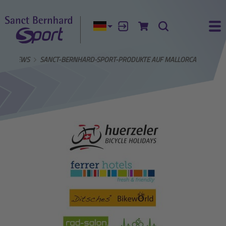
Aktuelle Sprache:
Anmelden
Zum Warenkorb
Suche
Ha
S
NEWS
SANCT-BERNHARD-SPORT-PRODUKTE AUF MALLORCA