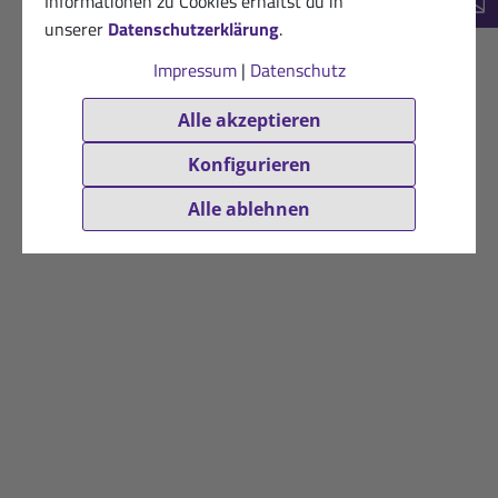
Informationen zu Cookies erhältst du in
New
unserer
Datenschutzerklärung
.
Impressum
|
Datenschutz
Alle akzeptieren
Konfigurieren
Alle ablehnen