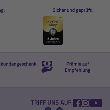
ng:
Sicher und geprüft:
kundengeschenk
Prämie auf
Empfehlung
FACEBOOK
INSTA
YO
TRIFF UNS AUF: