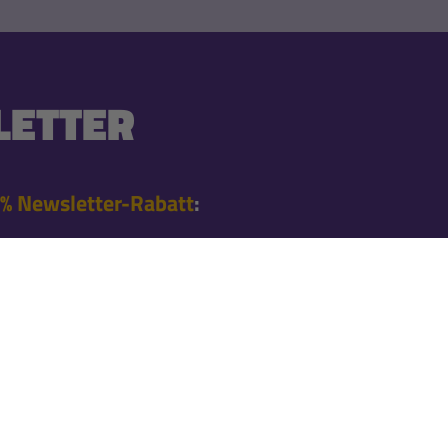
ETTER
% Newsletter-Rabatt
:
 Bestellung nach der
en Angeboten
l informiert
nnieren