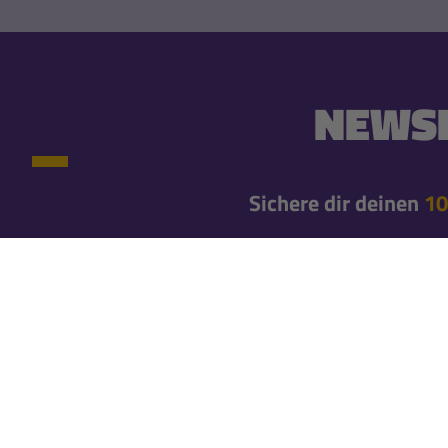
NEWSL
Sichere dir deinen
10
10% Newsletter-Rabatt einmalig auf deine erste
Newsletteranmeldung*
Erfahre gleich von neuen Produkten und exklusiv
Bleibe mit unseren Newslettern immer brandaktuel
Newsletter abo