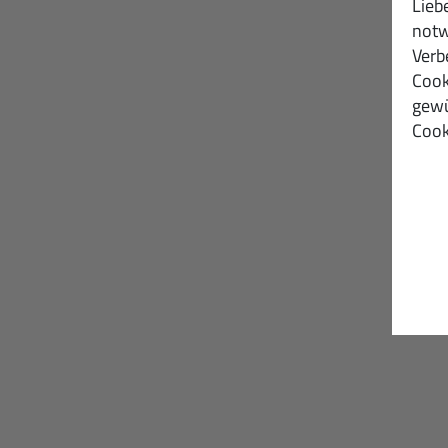
Lieb
notw
Verb
Cook
gewü
Cook