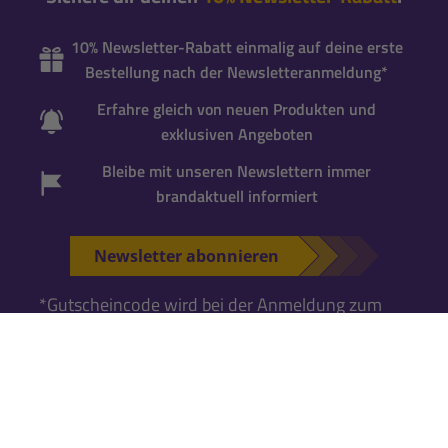
10% Newsletter-Rabatt einmalig auf deine erste
Bestellung nach der Newsletteranmeldung*
Erfahre gleich von neuen Produkten und
exklusiven Angeboten
Bleibe mit unseren Newslettern immer
brandaktuell informiert
Newsletter abonnieren
*Gutscheincode wird bei der Anmeldung zum
Newsletter per Mail versandt. Einmalig einlösbar
für neue Newsletter-Abonnenten
. Für die
Einlösung ist ein
Kundenkonto erforderlich
.
Falls Du noch keins hast, kannst Du es während
der nächsten Bestellung anlegen.