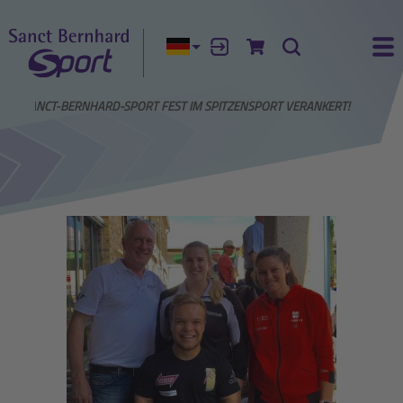
Aktuelle Sprache:
Anmelden
Zum Warenkorb
Suche
Ha
S
SANCT-BERNHARD-SPORT FEST IM SPITZENSPORT VERANKERT!