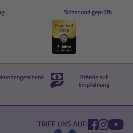
ng:
Sicher und geprüft:
kundengeschenk
Prämie auf
Empfehlung
FACEBOOK
INSTA
YO
TRIFF UNS AUF: