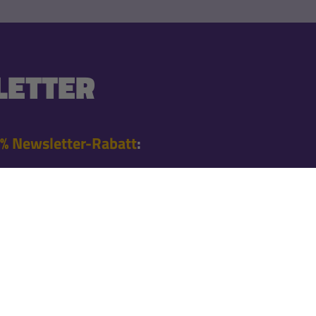
ETTER
% Newsletter-Rabatt
:
 Bestellung nach der
en Angeboten
l informiert
nnieren