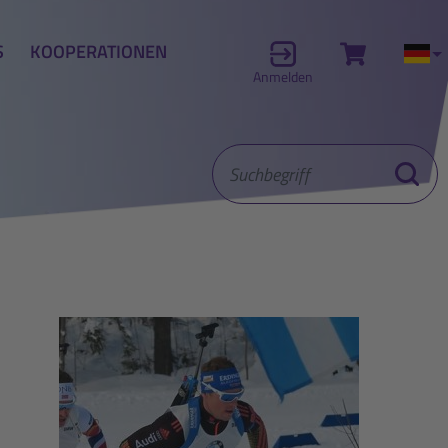
S
KOOPERATIONEN
Zum Waren
Akt
Anmelden
Suchbegriff
Suche st