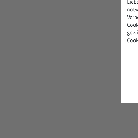
Lieb
notw
Verb
Cook
gewü
Cook