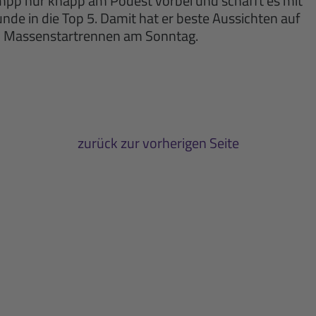
pp nur knapp am Podest vorbei und schafft es mit
nde in die Top 5. Damit hat er beste Aussichten auf
im Massenstartrennen am Sonntag.
zurück zur vorherigen Seite