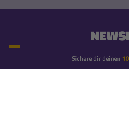
NEWSL
Sichere dir deinen
10
10% Newsletter-Rabatt einmalig auf deine erste
Newsletteranmeldung*
Erfahre gleich von neuen Produkten und exklusiv
Bleibe mit unseren Newslettern immer brandaktuel
Newsletter abo