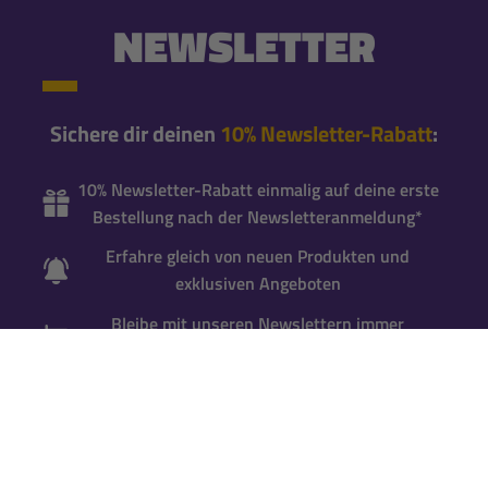
NEWSLETTER
Sichere dir deinen
10% Newsletter-Rabatt
:
10% Newsletter-Rabatt einmalig auf deine erste
Bestellung nach der Newsletteranmeldung*
Erfahre gleich von neuen Produkten und
exklusiven Angeboten
Bleibe mit unseren Newslettern immer
brandaktuell informiert
Newsletter abonnieren
*Gutscheincode wird bei der Anmeldung zum