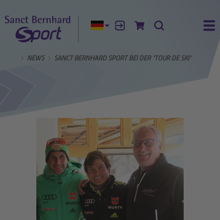
Aktuelle Sprache:
Anmelden
Zum Warenkorb
Suche
Ha
R UNS
NEWS
SANCT BERNHARD SPORT BEI DER "TOUR DE SKI"