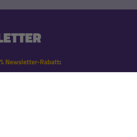
ETTER
% Newsletter-Rabatt
:
 Bestellung nach der
en Angeboten
l informiert
nnieren