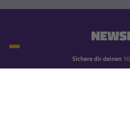
NEWSL
Sichere dir deinen
10
10% Newsletter-Rabatt einmalig auf deine erste
Newsletteranmeldung*
Erfahre gleich von neuen Produkten und exklusiv
Bleibe mit unseren Newslettern immer brandaktuel
Newsletter abo