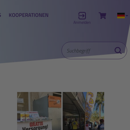
S
KOOPERATIONEN
Zum Waren
Akt
Anmelden
Suchbegriff
Suche st