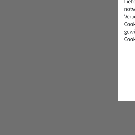
Lieb
notw
Verb
Cook
gewü
Cook