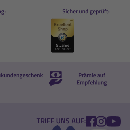
ng:
Sicher und geprüft:
kundengeschenk
Prämie auf
Empfehlung
FACEBOOK
INSTA
YO
TRIFF UNS AUF: