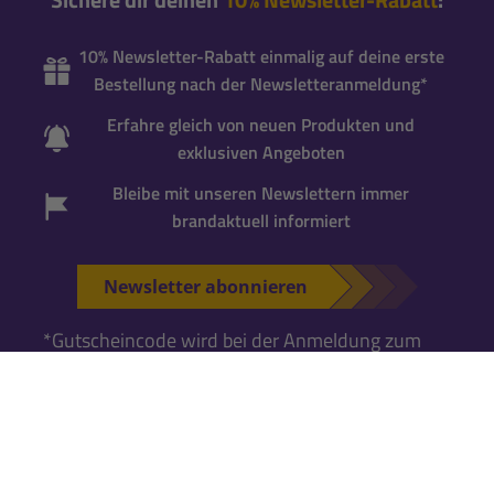
10% Newsletter-Rabatt einmalig auf deine erste
Bestellung nach der Newsletteranmeldung*
Erfahre gleich von neuen Produkten und
exklusiven Angeboten
Bleibe mit unseren Newslettern immer
brandaktuell informiert
Newsletter abonnieren
*Gutscheincode wird bei der Anmeldung zum
Newsletter per Mail versandt. Einmalig einlösbar
für neue Newsletter-Abonnenten
. Für die
Einlösung ist ein
Kundenkonto erforderlich
.
Falls Du noch keins hast, kannst Du es während
der nächsten Bestellung anlegen.