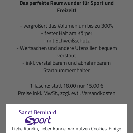
Das perfekte Raumwunder für Sport und
Freizeit!
- vergrößert das Volumen um bis zu 300%
- fester Halt am Körper
- mit Schweißschutz
- Wertsachen und andere Utensilien bequem
verstaut
- inkl. verstellbarem und abnehmbarem
Startnummernhalter
1 Tasche: statt 18,00 nur 15,00 €
Preise inkl. MwSt., zzgl. evtl. Versandkosten
JETZT BESTELLEN:
https://bit.ly/2OIGISU
zurück zur vorherigen Seite
Liebe Kundin, lieber Kunde, wir nutzen Cookies. Einige