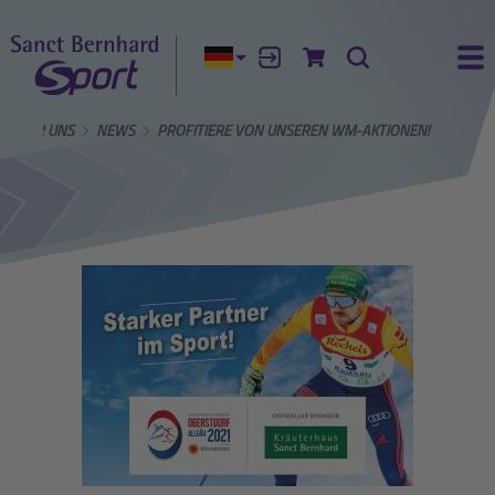
Aktuelle Sprache:
Anmelden
Zum Warenkorb
Suche
Ha
ÜBER UNS
NEWS
PROFITIERE VON UNSEREN WM-AKTIONEN!