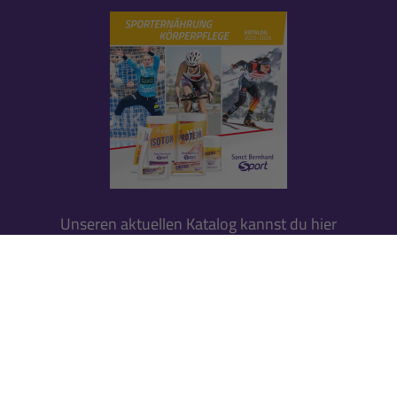
Unseren aktuellen Katalog kannst du hier
herunterladen.
Herunterladen
Pause
★
★
★
★
★