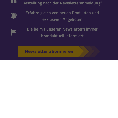
Bestellung nach der Newsletteranmeldung*
Erfahre gleich von neuen Produkten und
exklusiven Angeboten
Bleibe mit unseren Newslettern immer
brandaktuell informiert
Newsletter abonnieren
*Gutscheincode wird bei der Anmeldung zum
Newsletter per Mail versandt. Einmalig einlösbar
für neue Newsletter-Abonnenten
. Für die
Einlösung ist ein
Kundenkonto erforderlich
.
Falls Du noch keins hast, kannst Du es während
der nächsten Bestellung anlegen.