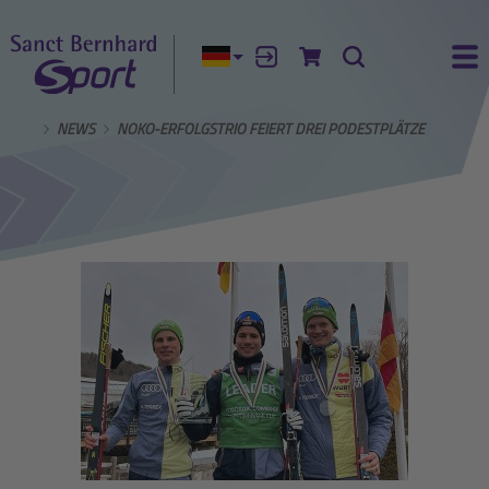
Aktuelle Sprache:
Anmelden
Zum Warenkorb
Suche
Ha
R UNS
NEWS
NOKO-ERFOLGSTRIO FEIERT DREI PODESTPLÄTZE