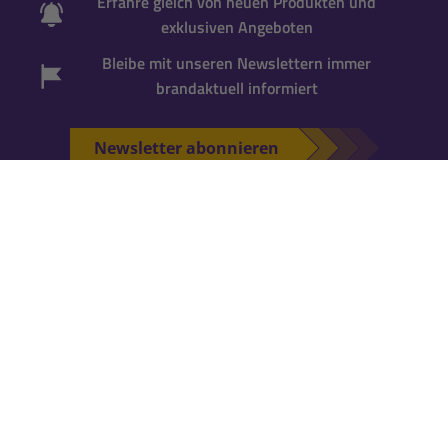
Erfahre gleich von neuen Produkten und
exklusiven Angeboten
Bleibe mit unseren Newslettern immer
brandaktuell informiert
Newsletter abonnieren
*Gutscheincode wird bei der Anmeldung zum
Newsletter per Mail versandt. Einmalig einlösbar
für neue Newsletter-Abonnenten
. Für die
Einlösung ist ein
Kundenkonto erforderlich
.
Falls Du noch keins hast, kannst Du es während
der nächsten Bestellung anlegen.
KATALOG