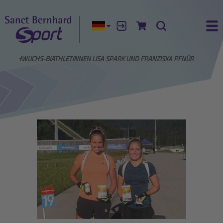
Aktuelle Sprache:
Anmelden
Zum Warenkorb
Suche
Ha
M: NACHWUCHS-BIATHLETINNEN LISA SPARK UND FRANZISKA PFNÜR