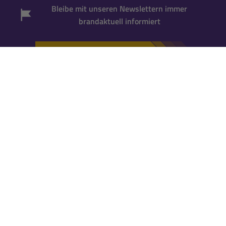
Bleibe mit unseren Newslettern immer
brandaktuell informiert
Newsletter abonnieren
*Gutscheincode wird bei der Anmeldung zum
Newsletter per Mail versandt. Einmalig einlösbar
für neue Newsletter-Abonnenten
. Für die
Einlösung ist ein
Kundenkonto erforderlich
.
Falls Du noch keins hast, kannst Du es während
der nächsten Bestellung anlegen.
KATALOG