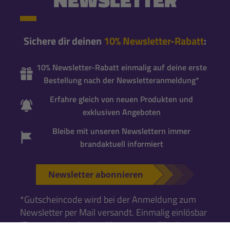
Sichere dir deinen
10% Newsletter-Rabatt
:
10% Newsletter-Rabatt einmalig auf deine erste
Bestellung nach der Newsletteranmeldung*
Erfahre gleich von neuen Produkten und
exklusiven Angeboten
Bleibe mit unseren Newslettern immer
brandaktuell informiert
Newsletter abonnieren
*Gutscheincode wird bei der Anmeldung zum
Newsletter per Mail versandt. Einmalig einlösbar
für neue Newsletter-Abonnenten
. Für die