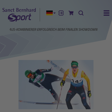
Aktuelle Sprache:
Anmelden
Zum Warenkorb
Suche
Ha
UTERHAUS-KOMBINIERER ERFOLGREICH BEIM FINALEN SHOWDOWN