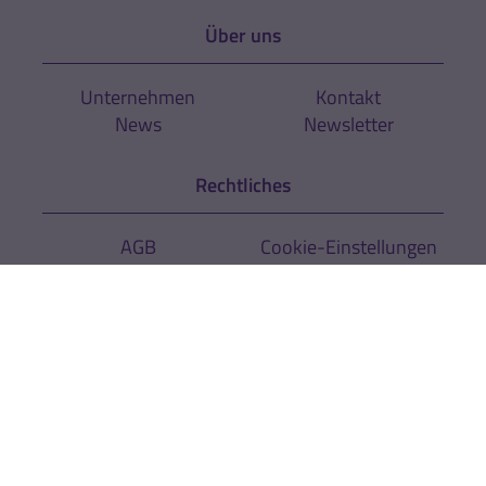
Über uns
Unternehmen
Kontakt
News
Newsletter
Rechtliches
AGB
Cookie-Einstellungen
Datenschutz
Impressum
Hinweise zur
Zur Echtheit der
Barrierefreiheit
Bewertungen
Kräuterhaus Sanct Bernhard KG
Helfensteinstr. 47
D-73342 Bad Ditzenbach