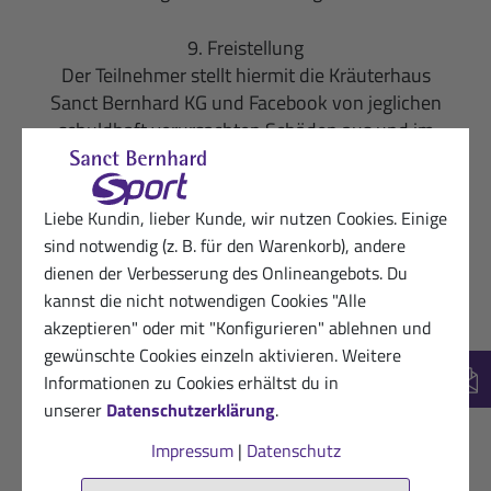
9. Freistellung
Der Teilnehmer stellt hiermit die Kräuterhaus
Sanct Bernhard KG und Facebook von jeglichen
schuldhaft verursachten Schäden aus und im
Zusammenhang mit seiner Teilnahme am
Gewinnspiel frei.
Liebe Kundin, lieber Kunde, wir nutzen Cookies. Einige
10. Datenschutz
sind notwendig (z. B. für den Warenkorb), andere
Die Kräuterhaus Sanct Bernhard KG erhebt,
dienen der Verbesserung des Onlineangebots. Du
verarbeitet und nutzt als verantwortliche Stelle
kannst die nicht notwendigen Cookies "Alle
den Facebook-Nutzernamen des Teilnehmers,
akzeptieren" oder mit "Konfigurieren" ablehnen und
öffentliche Facebook-Profilinformationen sowie
gewünschte Cookies einzeln aktivieren. Weitere
den Inhalt des von ihm auf der Webseite im
Informationen zu Cookies erhältst du in
New
Rahmen der Teilnahme an diesem Gewinnspiel
unserer
Datenschutzerklärung
.
abgesendeten Kommentars. Von den Gewinnern
Impressum
|
Datenschutz
erhebt, verarbeitet und nutzt die Kräuterhaus
Sanct Bernhard KG außerdem den vollständigen