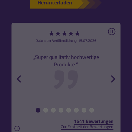
Herunterladen
Pause
★
★
★
★
★
6
Datum der Veröffentlichung: 15.07.2026
den
k,
„Super qualitativ hochwertige
„Gute
Produkte ”
r und
back
forw
1541 Bewertungen
Zur Echtheit der Bewertungen
Aus rechtlichen Gründen weisen wir darauf hin, das