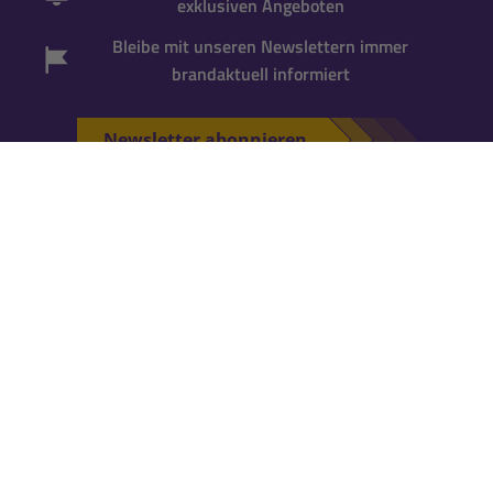
exklusiven Angeboten
Bleibe mit unseren Newslettern immer
brandaktuell informiert
Newsletter abonnieren
*Gutscheincode wird bei der Anmeldung zum
Newsletter per Mail versandt. Einmalig einlösbar
für neue Newsletter-Abonnenten
. Für die
Einlösung ist ein
Kundenkonto erforderlich
.
Falls Du noch keins hast, kannst Du es während
der nächsten Bestellung anlegen.
KATALOG