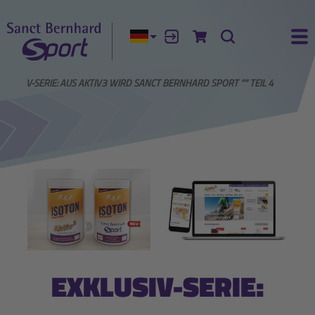
Aktuelle Sprache:
Anmelden
Zum Warenkorb
Suche
Ha
XKLUSIV-SERIE: AUS AKTIV3 WIRD SANCT BERNHARD SPORT ”“ TEIL 4
EXKLUSIV-SERIE: