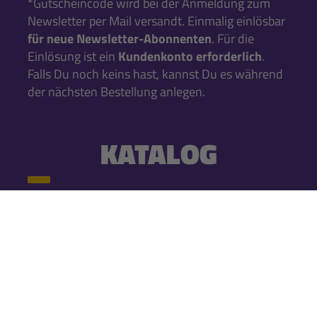
*Gutscheincode wird bei der Anmeldung zum
Newsletter per Mail versandt. Einmalig einlösbar
für neue Newsletter-Abonnenten
. Für die
Einlösung ist ein
Kundenkonto erforderlich
.
Falls Du noch keins hast, kannst Du es während
der nächsten Bestellung anlegen.
KATALOG