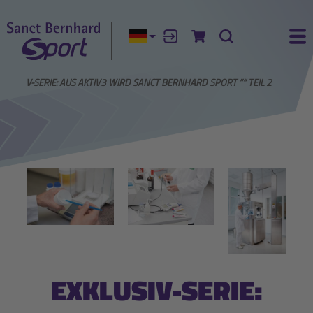
Aktuelle Sprache:
Anmelden
Zum Warenkorb
Suche
Ha
XKLUSIV-SERIE: AUS AKTIV3 WIRD SANCT BERNHARD SPORT ”“ TEIL 2
EXKLUSIV-SERIE: