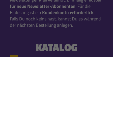
für neue Newsletter-Abonnenten
. Für die
Einlösung ist ein
Kundenkonto erforderlich
.
Falls Du noch keins hast, kannst Du es während
der nächsten Bestellung anlegen.
KATALOG