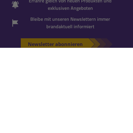
Erfahre gleich von neuen Produkten und
exklusiven Angeboten
Bleibe mit unseren Newslettern immer
brandaktuell informiert
Newsletter abonnieren
*Gutscheincode wird bei der Anmeldung zum
Newsletter per Mail versandt. Einmalig einlösbar
für neue Newsletter-Abonnenten
. Für die
Einlösung ist ein
Kundenkonto erforderlich
.
Falls Du noch keins hast, kannst Du es während
der nächsten Bestellung anlegen.
KATALOG