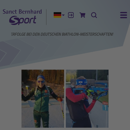
Aktuelle Sprache:
Anmelden
Zum Warenkorb
Suche
Ha
SSIGE ERFOLGE BEI DEN DEUTSCHEN BIATHLON-MEISTERSCHAFTEN!