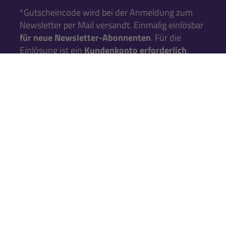
*Gutscheincode wird bei der Anmeldung zum
Newsletter per Mail versandt. Einmalig einlösbar
für neue Newsletter-Abonnenten
. Für die
Einlösung ist ein
Kundenkonto erforderlich
.
Falls Du noch keins hast, kannst Du es während
der nächsten Bestellung anlegen.
KATALOG