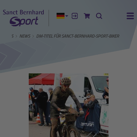
Aktuelle Sprache:
Anmelden
Zum Warenkorb
Suche
Ha
ER UNS
NEWS
DM-TITEL FÜR SANCT-BERNHARD-SPORT-BIKER