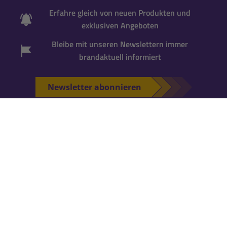
Erfahre gleich von neuen Produkten und
exklusiven Angeboten
Bleibe mit unseren Newslettern immer
brandaktuell informiert
Newsletter abonnieren
*Gutscheincode wird bei der Anmeldung zum
Newsletter per Mail versandt. Einmalig einlösbar
für neue Newsletter-Abonnenten
. Für die
Einlösung ist ein
Kundenkonto erforderlich
.
Falls Du noch keins hast, kannst Du es während
der nächsten Bestellung anlegen.
KATALOG