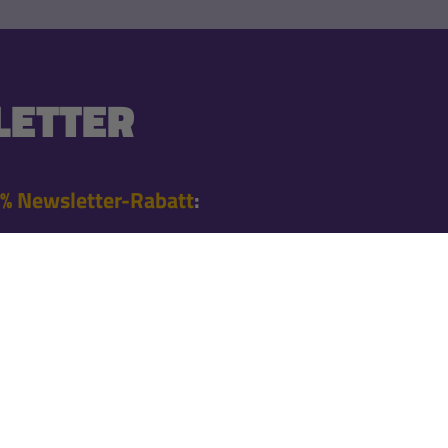
ETTER
% Newsletter-Rabatt
:
 Bestellung nach der
en Angeboten
l informiert
nnieren