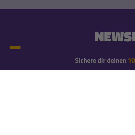
NEWSL
Sichere dir deinen
10
10% Newsletter-Rabatt einmalig auf deine erste
Newsletteranmeldung*
Erfahre gleich von neuen Produkten und exklusiv
Bleibe mit unseren Newslettern immer brandaktuel
Newsletter abo