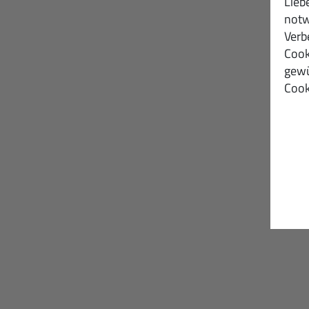
Lieb
notw
Verb
Cook
gewü
Cook