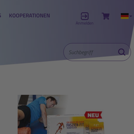
S
KOOPERATIONEN
Zum Waren
Akt
Anmelden
Suchbegriff
Suche st