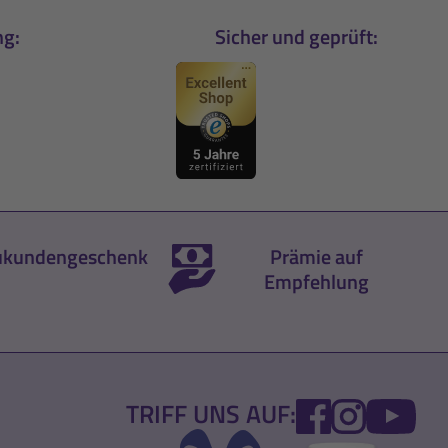
ng:
Sicher und geprüft:
kundengeschenk
Prämie auf
Empfehlung
FACEBOOK
INSTA
YO
TRIFF UNS AUF: