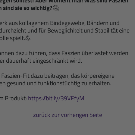
legen solltest! Aber Moment mal: Was sind Faszien
 sind sie so wichtig?
🤔
erk aus kollagenem Bindegewebe, Bändern und
rchzieht und für Beweglichkeit und Stabilität eine
lle spielt.💪
önnen dazu führen, dass Faszien überlastet werden
der dauerhaft eingeschränkt wird.
Faszien-Fit dazu beitragen, das körpereigene
n gesund und funktionstüchtig zu erhalten.
um Produkt:
https://bit.ly/39VFfyM
zurück zur vorherigen Seite