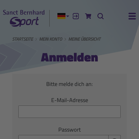
Aktuelle Sprache:
Anmelden
Zum Warenkorb
Suche
Ha
STARTSEITE
MEIN KONTO
MEINE ÜBERSICHT
Anmelden
Bitte melde dich an:
E-Mail-Adresse
Passwort