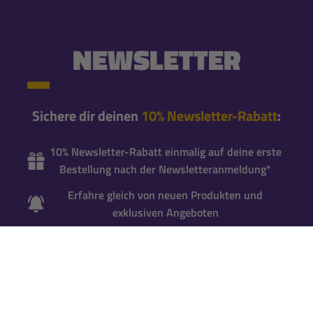
NEWSLETTER
Sichere dir deinen
10% Newsletter-Rabatt
:
10% Newsletter-Rabatt einmalig auf deine erste
Bestellung nach der Newsletteranmeldung*
Erfahre gleich von neuen Produkten und
exklusiven Angeboten
Bleibe mit unseren Newslettern immer
brandaktuell informiert
Newsletter abonnieren