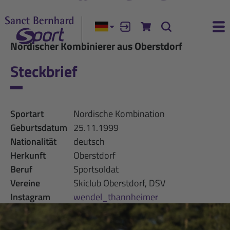
Aktuelle Sprache:
Anmelden
Zum Warenkorb
Suche
Ha
Nordischer Kombinierer aus Oberstdorf
Steckbrief
Sportart
Nordische Kombination
Geburtsdatum
25.11.1999
Nationalität
deutsch
Herkunft
Oberstdorf
Beruf
Sportsoldat
Vereine
Skiclub Oberstdorf, DSV
Instagram
wendel_thannheimer