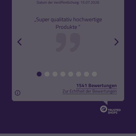
6
Datum der Veröffentlichung: 15.07.2026
den
k,
„Super qualitativ hochwertige
„Gute
Produkte ”
r und
back
forw
1541 Bewertungen
Zur Echtheit der Bewertungen
Aus rechtlichen Gründen weisen wir darauf hin, das