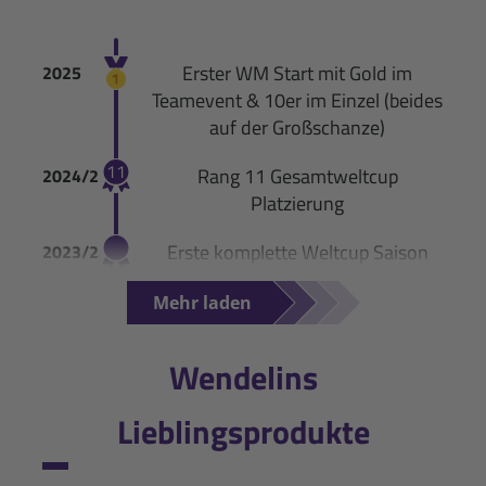
Erster WM Start mit Gold im
2025
Teamevent & 10er im Einzel (beides
auf der Großschanze)
11
Rang 11 Gesamtweltcup
2024/25
Platzierung
Erste komplette Weltcup Saison
2023/24
7
7. Platz bei der Junioren WM in
2019
Mehr laden
Lahti
Wendelins
Lieblingsprodukte