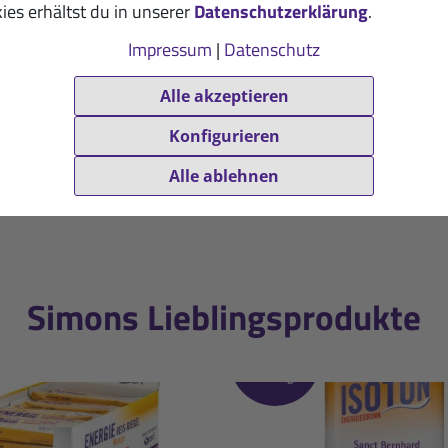
ies erhältst du in unserer
Datenschutzerklärung
.
Impressum
|
Datenschutz
Alle akzeptieren
Konfigurieren
Alle ablehnen
Simons Lieblingsprodukte
Während
des
Trainings
ergie Reis-
Isoton