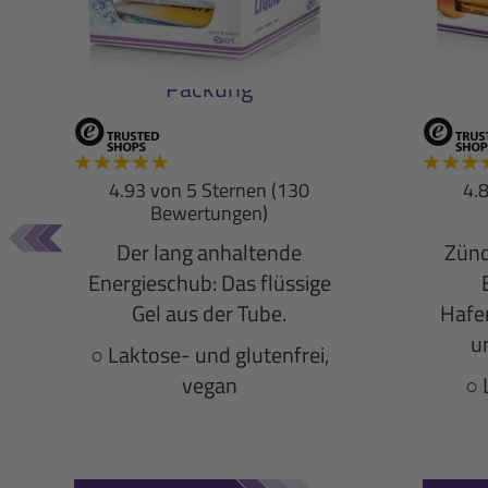
Pur
Pfirsich-Maracuja: 18er-
Mang
Packung
4.93 von 5 Sternen (130
4.
Bewertungen)
Der lang anhaltende
Zünd
Energieschub: Das flüssige
Gel aus der Tube.
Hafer
u
○ Laktose- und glutenfrei,
vegan
○ 