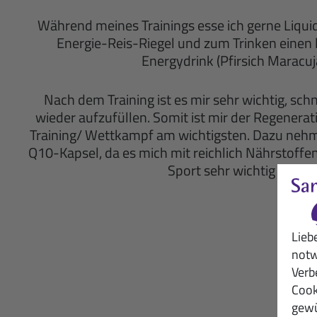
Während meines Trainings esse ich gerne Liqui
Energie-Reis-Riegel und zum Trinken einen 
Energydrink (Pfirsich Maracuja
Nach dem Training ist es mir sehr wichtig, sch
wieder aufzufüllen. Somit ist mir der Regener
Training/ Wettkampf am wichtigsten. Dazu nehme
Q10-Kapsel, da es mich mit reichlich Nährstoffen
Sport sehr wichtig sind
Lieb
notw
Verb
Cook
gewü