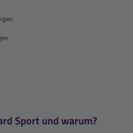
orgien
gien
hard Sport und warum?