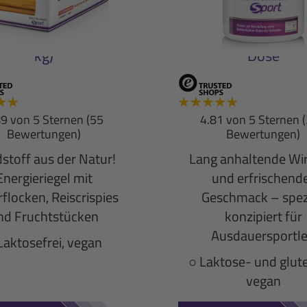
Riegel
Energiedr
o: 20er-Packung (1
Pfirsich-Maracuja: 
kg)
Dose
89 von 5 Sternen (55
4.81 von 5 Sternen 
Bewertungen)
Bewertungen)
stoff aus der Natur!
Lang anhaltende Wi
Energieriegel mit
und erfrischend
flocken, Reiscrispies
Geschmack – spezi
nd Fruchtstücken
konzipiert für
Ausdauersportle
Laktosefrei, vegan
○ Laktose- und glute
vegan