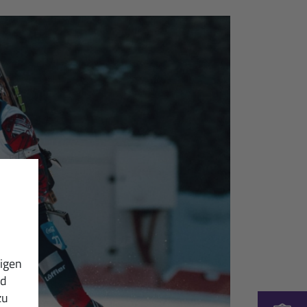
igen
nd
zu