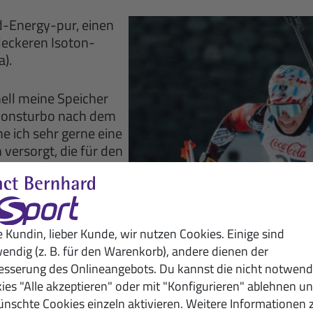
d-Energy-pur, einen
leckeren Isoton-
).
nell meine Speicher
ationsturbo nach dem
 ich sehr gerne eine
 versorgt, die für den
e Kundin, lieber Kunde, wir nutzen Cookies. Einige sind
endig (z. B. für den Warenkorb), andere dienen der
esserung des Onlineangebots. Du kannst die nicht notwend
ies "Alle akzeptieren" oder mit "Konfigurieren" ablehnen u
nschte Cookies einzeln aktivieren. Weitere Informationen 