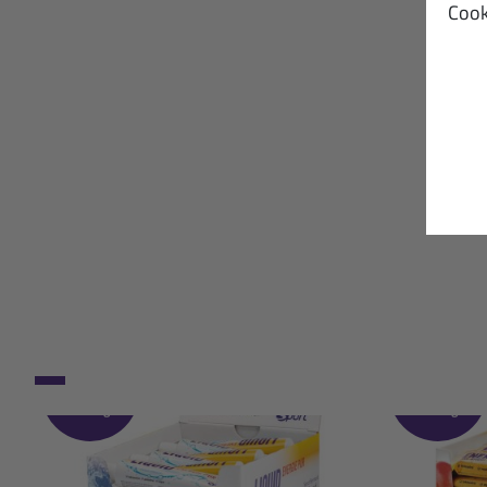
Cook
Während
Während
des
des
Trainings
Trainings
Liquid Energie
En