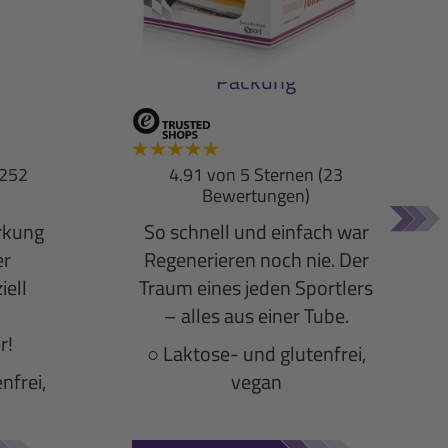
ink
Turbo +BCAA
900-g-
Geschmack: Exotic 18er-
Packung
(252
4.91 von 5 Sternen (23
Bewertungen)
rkung
So schnell und einfach war
er
Regenerieren noch nie. Der
ell
Traum eines jeden Sportlers
– alles aus einer Tube.
r!
○ Laktose- und glutenfrei,
nfrei,
vegan