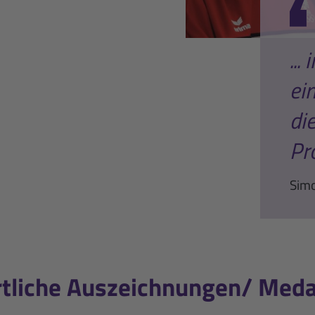
..
ei
di
Pr
Sim
tliche Auszeichnungen/ Meda