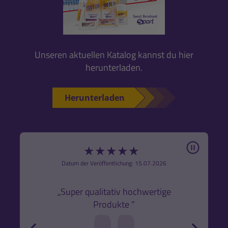
Unseren aktuellen Katalog kannst du hier
herunterladen.
Herunterladen
Pause
★
★
★
★
★
6
Datum der Veröffentlichung: 15.07.2026
den
k,
„Super qualitativ hochwertige
„Gute
Produkte ”
r und
back
forw