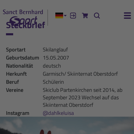
Aktuelle Sprache:
Anmelden
Zum Warenkorb
Suche
Ha
Steckbrief
Sportart
Skilanglauf
Geburtsdatum
15.05.2007
Nationalität
deutsch
Herkunft
Garmisch/ Skiinternat Oberstdorf
Beruf
Schülerin
Vereine
Skiclub Partenkirchen seit 2014, ab
September 2023 Wechsel auf das
Skiinternat Oberstdorf
Instagram
@dahlkeluisa