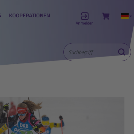
S
KOOPERATIONEN
Zum Waren
Akt
Anmelden
Suchbegriff
Suche st