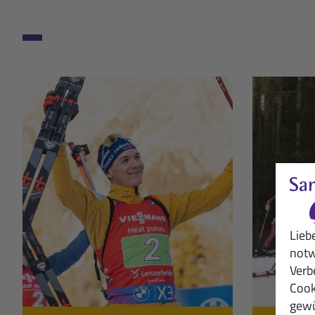
Europäisches Olympisches Jugen
- Silber, Mixe
Lieb
notw
Verb
Cook
gewü