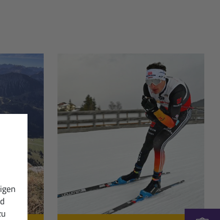
igen
nd
zu