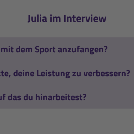
 Altenberg - Bronze,
Julia im Interview
ung
meisterschaft in
ld, Jugend-Sprint
, mit dem Sport anzufangen?
meisterschaft in
, Jugend-Verfolgung
te, deine Leistung zu verbessern?
meisterschaft in
ld, Jugend-Staffel
uf das du hinarbeitest?
meisterschaft in
, Jugend-Mixedstaffel
dfestival in Forni Avoltri
nzel