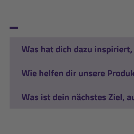
Deutsche Meisterschaft in
3
Verfolg
Biathlon-Juniorenwelt
2023
Schtuschutschinsk - Go
Was hat dich dazu inspiriert
Biathlon-Juniorenwelt
Schtuschutschinsk - Gold
Wie helfen dir unsere Produk
Biathlon-Juniorenwelt
Schtuschutschinsk - Go
Was ist dein nächstes Ziel, a
Biathlon-Juniorenwelt
Schtuschutschinsk - Silber
Europäisches Olympisches Jugen
- Gold, Ei