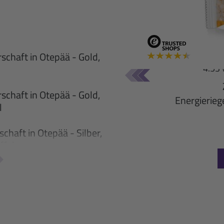
bo +BCAA
Ene
-Packung
Man
schaft in Otepää - Gold,
l
rtungen)
4.53 
eren noch nie. Der
schaft in Otepää - Gold,
 aus einer Tube.
Energierieg
l
, vegan
chaft in Otepää - Silber,
ffel
chaft in Otepää - Silber,
t
ltenberg - Gold, Sprint