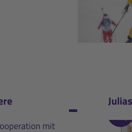
ere
Julia
Während
dem
Training
Kooperation mit