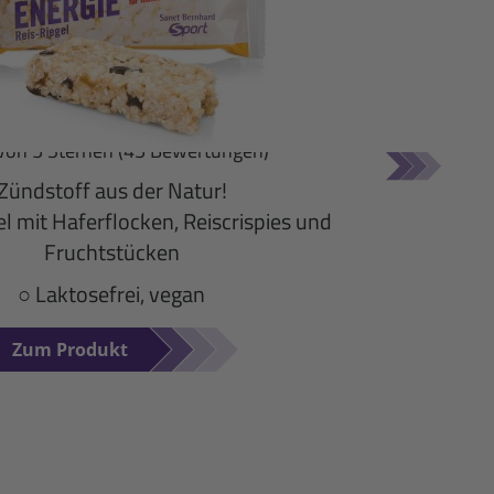
rgie Reis-Riegel
go: 11er-Packung (550 g)
von 5 Sternen (45 Bewertungen)
Zündstoff aus der Natur!
el mit Haferflocken, Reiscrispies und
Fruchtstücken
○ Laktosefrei, vegan
Zum Produkt