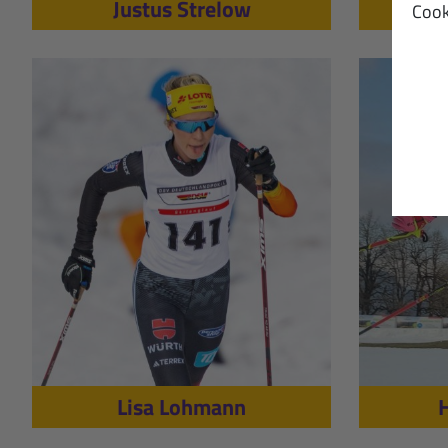
Justus Strelow
Cook
Lisa Lohmann