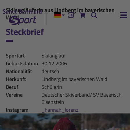
Skilangläuferin aus Lindberg im bayerischen
Wald
Aktuelle Sprache:
Anmelden
Zum Warenkorb
Suche
Ha
Steckbrief
Sportart
Skilanglauf
Geburtsdatum
30.12.2006
Nationalität
deutsch
Herkunft
Lindberg im bayerischen Wald
Beruf
Schülerin
Vereine
Deutscher Skiverband/ SV Bayerisch
Eisenstein
Instagram
_hannah_lorenz