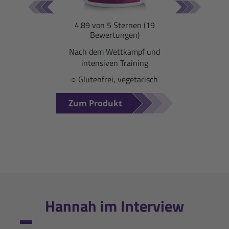
1. Platz 5.000 m Cross ZLK
4.89 von 5 Sternen (19
Bewertungen)
Nachwuchskader 1 DSV
Nach dem Wettkampf und
Nachwuchskader 2 DSV
2023
intensiven Training
○ Glutenfrei, vegetarisch
Landeskader BSV
2021
Zum Produkt
mit 11 Jahren zum
2017
Schnuppertaining des SV Bayerisch
Eisenstein
Hannah im Interview