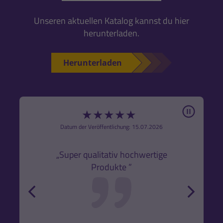
Unseren aktuellen Katalog kannst du hier
herunterladen.
Herunterladen
Pause
★
★
★
★
★
6
Datum der Veröffentlichung: 15.07.2026
den
k,
„Super qualitativ hochwertige
„Gute
Produkte ”
r und
back
forw