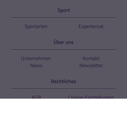
Sport
Sportarten
Expertenrat
Über uns
Unternehmen
Kontakt
News
Newsletter
Rechtliches
AGB
Cookie-Einstellungen
Datenschutz
Impressum
Hinweise zur
Zur Echtheit der
Barrierefreiheit
Bewertungen