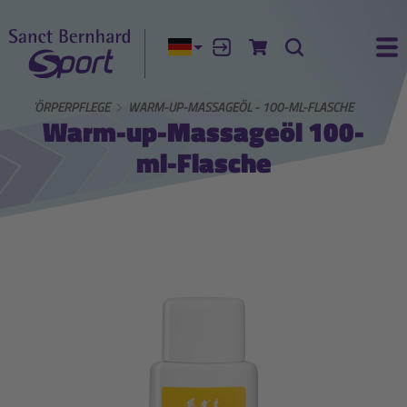
Aktuelle Sprache:
Anmelden
Zum Warenkorb
Suche
Ha
TE
KÖRPERPFLEGE
WARM-UP-MASSAGEÖL - 100-ML-FLASCHE
Warm-up-Massageöl 100-
ml-Flasche