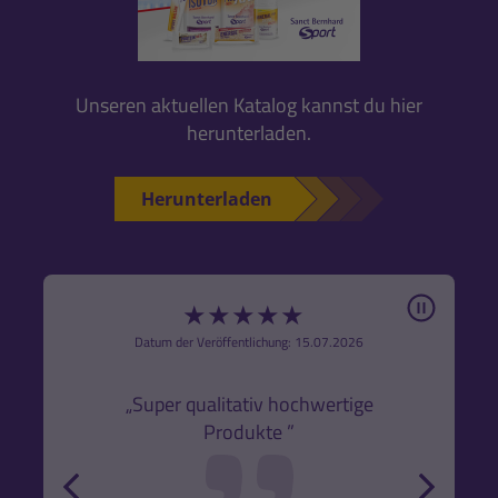
Unseren aktuellen Katalog kannst du hier
herunterladen.
Herunterladen
Pause
★
★
★
★
★
6
Datum der Veröffentlichung: 15.07.2026
den
k,
„Super qualitativ hochwertige
„Gute
Produkte ”
r und
back
forw