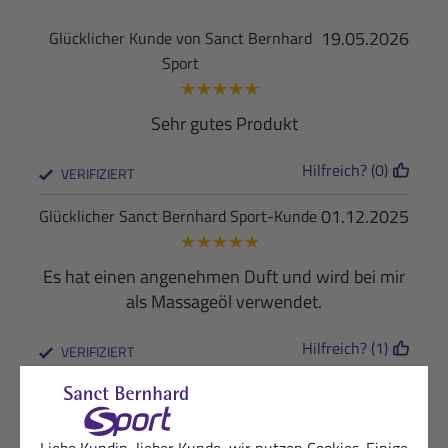
19.05.2026
Glücklicher Kunde von Sanct Bernhard
Sport
★
★
★
★
★
Sehr gutes Produkt
Hilfreich? (0)
VERIFIZIERT
01.12.2025
Glücklicher Sanct Bernhard Sport-Kunde
★
★
★
★
★
Es hat einen angenehmen Duft und wird bei mir
als Massageöl verwendet.
Hilfreich? (1)
VERIFIZIERT
02.10.2025
Dankbare Kundin
★
★
★
★
★