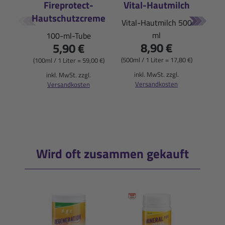
Fireprotect-
Vital-Hautmilch
Hautschutzcreme
E
Vital-Hautmilch 500
ml
100-ml-Tube
Pfi
8,90 €
5,90 €
(500ml / 1 Liter = 17,80 €)
(100ml / 1 Liter = 59,00 €)
(900
inkl. MwSt. zzgl.
inkl. MwSt. zzgl.
Versandkosten
Versandkosten
i
Wird oft zusammen gekauft