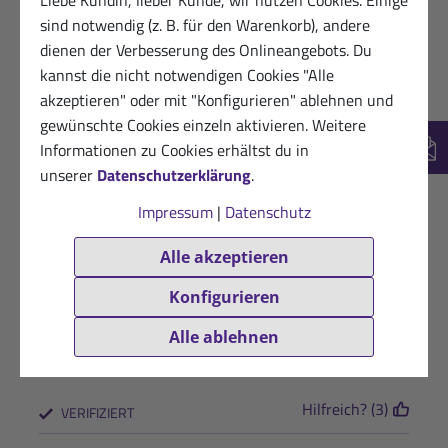
Liebe Kundin, lieber Kunde, wir nutzen Cookies. Einige
Kann es noch nicht Noch nicht angewendet
sind notwendig (z. B. für den Warenkorb), andere
dienen der Verbesserung des Onlineangebots. Du
Hilfreich? (3)
VERIFIZIERT
kannst die nicht notwendigen Cookies "Alle
21.06.2022
Glückliche Kundin von Sanct Bernhard
akzeptieren" oder mit "Konfigurieren" ablehnen und
Sport
gewünschte Cookies einzeln aktivieren. Weitere
★
★
★
★
★
Informationen zu Cookies erhältst du in
New
unserer
Datenschutzerklärung
.
Gut verträglich auf der Haut
Impressum
|
Datenschutz
Hilfreich? (3)
VERIFIZIERT
Alle akzeptieren
27.09.2021
Werner S.
Konfigurieren
★
★
★
★
★
Ausgezeichnet auch vor dem Sport beim kalter
Alle ablehnen
Witterung
Hilfreich? (3)
VERIFIZIERT