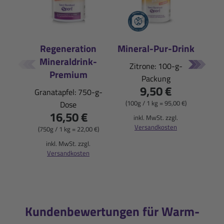
Regeneration
Mineral-Pur-Drink
Mineraldrink-
E
Zitrone: 100-g-
Premium
Packung
Pfi
9,50 €
Granatapfel: 750-g-
(100g / 1 kg = 95,00 €)
Dose
16,50 €
(900
inkl. MwSt. zzgl.
Versandkosten
(750g / 1 kg = 22,00 €)
i
inkl. MwSt. zzgl.
Versandkosten
Kundenbewertungen für Warm-