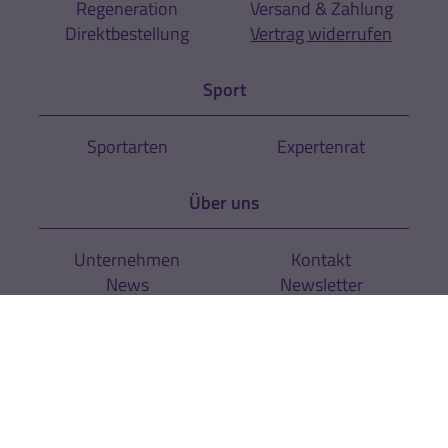
Regeneration
Versand & Zahlung
Direktbestellung
Vertrag widerrufen
Sport
Sportarten
Expertenrat
Über uns
Unternehmen
Kontakt
News
Newsletter
Rechtliches
AGB
Cookie-Einstellungen
Datenschutz
Impressum
Hinweise zur
Zur Echtheit der