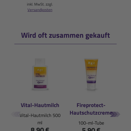
inkl. MwSt. zzgl.
Versandkosten
Wird oft zusammen gekauft
Vital-Hautmilch
Fireprotect-
R
Hautschutzcreme
Mi
Vital-Hautmilch 500
ml
100-ml-Tube
8,90 €
5,90 €
Gra