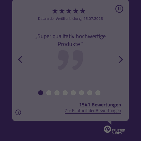
Pause
★
★
★
★
★
6
Datum der Veröffentlichung: 15.07.2026
den
k,
„Super qualitativ hochwertige
„Gute
Produkte ”
r und
back
forw
1541 Bewertungen
Zur Echtheit der Bewertungen
Aus rechtlichen Gründen weisen wir darauf hin, das