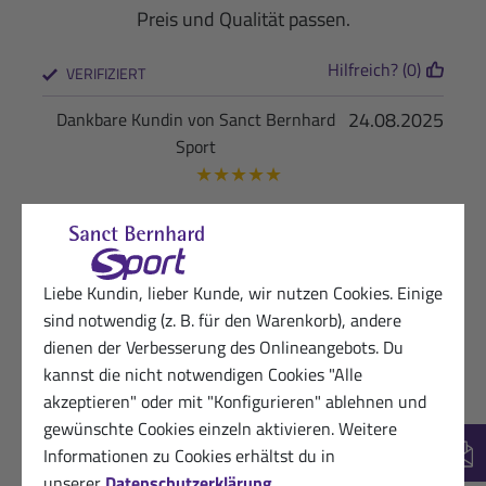
Preis und Qualität passen.
Hilfreich? (0)
VERIFIZIERT
24.08.2025
Dankbare Kundin von Sanct Bernhard
Sport
★
★
★
★
★
Ich habe sonst immer Assos Hautcreme
verwendet und diese ist um Längen besser.
Also…sehr empfehlenswert!
Liebe Kundin, lieber Kunde, wir nutzen Cookies. Einige
Hilfreich? (1)
sind notwendig (z. B. für den Warenkorb), andere
VERIFIZIERT
dienen der Verbesserung des Onlineangebots. Du
25.08.2024
Dankbarer Sanct Bernhard Sport-Kunde
kannst die nicht notwendigen Cookies "Alle
★
★
★
★
★
akzeptieren" oder mit "Konfigurieren" ablehnen und
gewünschte Cookies einzeln aktivieren. Weitere
Als Radler unverzichtbar
Informationen zu Cookies erhältst du in
New
Hilfreich? (1)
unserer
Datenschutzerklärung
.