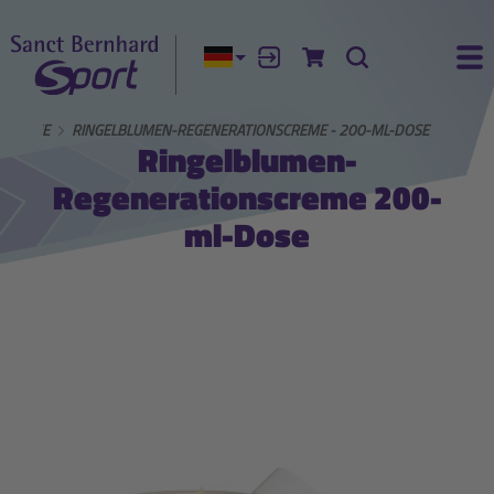
Aktuelle Sprache:
Anmelden
Zum Warenkorb
Suche
Ha
PFLEGE
RINGELBLUMEN-REGENERATIONSCREME - 200-ML-DOSE
Ringelblumen-
Regenerationscreme 200-
ml-Dose