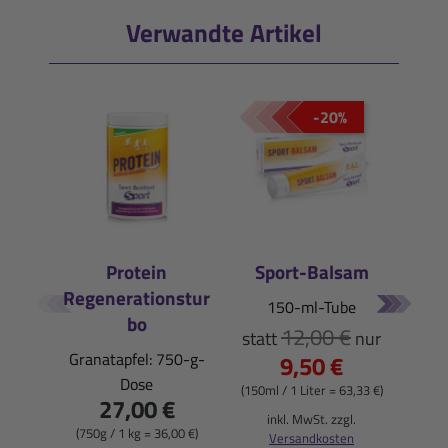
Verwandte Artikel
-20%
Protein
Sport-Balsam
Vit
Regenerationstur
150-ml-Tube
Vita
bo
12,00 €
statt
nur
Granatapfel: 750-g-
9,50 €
(500ml
Dose
(150ml / 1 Liter = 63,33 €)
27,00 €
i
inkl. MwSt. zzgl.
(750g / 1 kg = 36,00 €)
Versandkosten