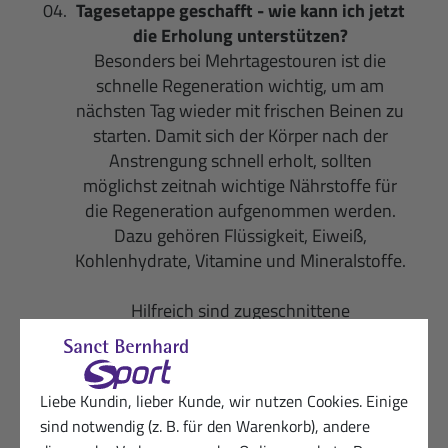
Tagesetappe geschafft - wie kann ich jetzt
die Erholung unterstützen?
Besonders bei Mehrtagestouren ist die
schnelle Regeneration wichtig, um am
nächsten Tag wieder mit frischen Beinen zu
starten. Damit sich der Körper nach der
Anstrengung schnell erholt, sollten
möglichst zeitnah wichtige Nährstoffe für
die Regeneration aufgenommen werden.
Dazu gehören Flüssigkeit, Eiweiß,
Kohlenhydrate, Vitamine und Mineralstoffe.
Hilfreich sind zugeschnittene
Regenerationsprodukte, die portioniert
mitgenommen werden können und gleich
nach der Tour zur Verfügung stehen. Ein
Liebe Kundin, lieber Kunde, wir nutzen Cookies. Einige
vitalstoffreiches Abendessen mit
sind notwendig (z. B. für den Warenkorb), andere
Proteinquellen wie Fleisch, Fisch oder Käse