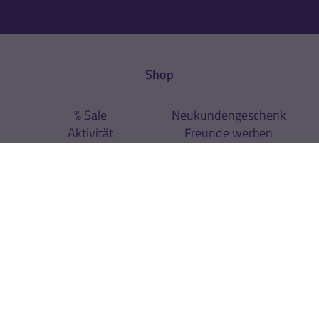
Shop
% Sale
Neukundengeschenk
Aktivität
Freunde werben
Regeneration
Versand & Zahlung
Direktbestellung
Vertrag widerrufen
Sport
Sportarten
Expertenrat
Über uns