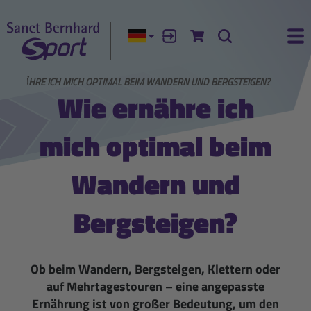
Aktuelle Sprache:
Anmelden
Zum Warenkorb
Suche
Ha
E ERNÄHRE ICH MICH OPTIMAL BEIM WANDERN UND BERGSTEIGEN?
Wie ernähre ich
mich optimal beim
Wandern und
Bergsteigen?
Ob beim Wandern, Bergsteigen, Klettern oder
auf Mehrtagestouren – eine angepasste
Ernährung ist von großer Bedeutung, um den