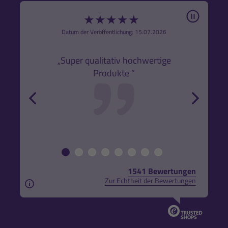
Pause
★
★
★
★
★
6
Datum der Veröffentlichung: 15.07.2026
den
k,
„Super qualitativ hochwertige
„Gute
Produkte ”
r und
back
forw
1541 Bewertungen
Zur Echtheit der Bewertungen
Aus rechtlichen Gründen weisen wir darauf hin, das