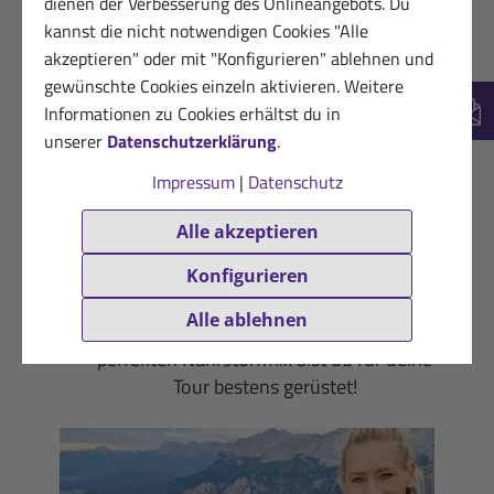
dienen der Verbesserung des Onlineangebots. Du
und Fetten zum Beispiel aus pflanzlichen
kannst die nicht notwendigen Cookies "Alle
Ölen rundet die Muskelregeneration optimal
akzeptieren" oder mit "Konfigurieren" ablehnen und
ab.
gewünschte Cookies einzeln aktivieren. Weitere
Informationen zu Cookies erhältst du in
New
Worauf muss ich also besonders achten?
unserer
Datenschutzerklärung
.
Denke bei jeder Tour vorrangig ans Trinken.
Impressum
|
Datenschutz
Da Wasser allein nicht ausreicht, solltest du
sinnvoll zusammengesetztes
Alle akzeptieren
Mineralstoffpulver ergänzen. Als Kraftquelle
sind Kohlenhydrate die Nummer 1 – greife
Konfigurieren
bei Bedarf zu ausgewählten und gut
Alle ablehnen
bekömmlichen Energieriegeln. Mit diesem
perfekten Nährstoffmix bist du für deine
Tour bestens gerüstet!