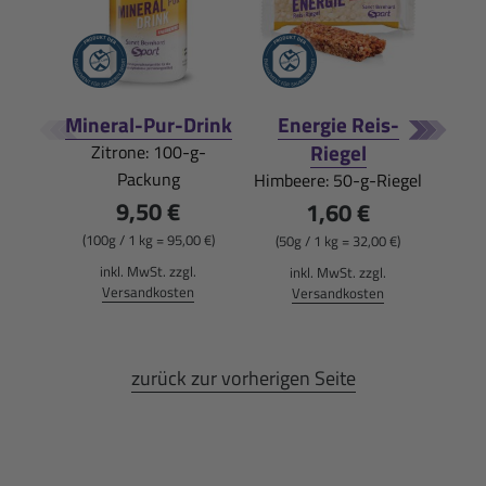
Mineral-Pur-Drink
Energie Reis-
Re
Riegel
T
Zitrone: 100-g-
Packung
Himbeere: 50-g-Riegel
Gesch
9,50 €
1,60 €
(100g / 1 kg = 95,00 €)
(50g / 1 kg = 32,00 €)
(50ml
inkl. MwSt. zzgl.
inkl. MwSt. zzgl.
Versandkosten
Versandkosten
i
zurück zur vorherigen Seite