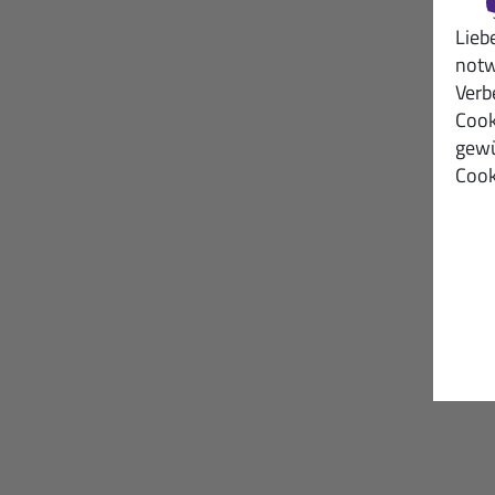
Lieb
notw
Verb
Cook
gewü
Cook