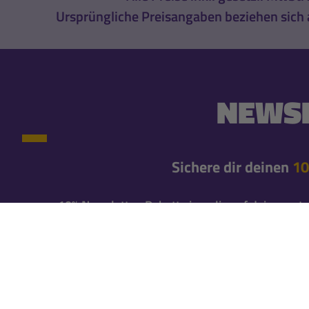
Ursprüngliche Preisangaben beziehen sich a
NEWSL
Sichere dir deinen
10
10% Newsletter-Rabatt einmalig auf deine erste
Newsletteranmeldung*
Erfahre gleich von neuen Produkten und exklusiv
Bleibe mit unseren Newslettern immer brandaktuel