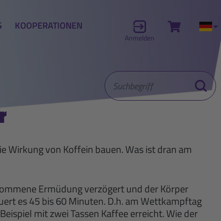
S
KOOPERATIONEN
Zum Waren
Akt
Anmelden
Suchbegriff
Suche st
r
die Wirkung von Koffein bauen. Was ist dran am
hrgenommene Ermüdung verzögert und der Körper
auert es 45 bis 60 Minuten. D.h. am Wettkampftag
eispiel mit zwei Tassen Kaffee erreicht. Wie der