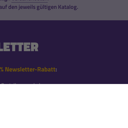
uf den jeweils gültigen Katalog.
ETTER
% Newsletter-Rabatt
:
 Bestellung nach der
en Angeboten
l informiert