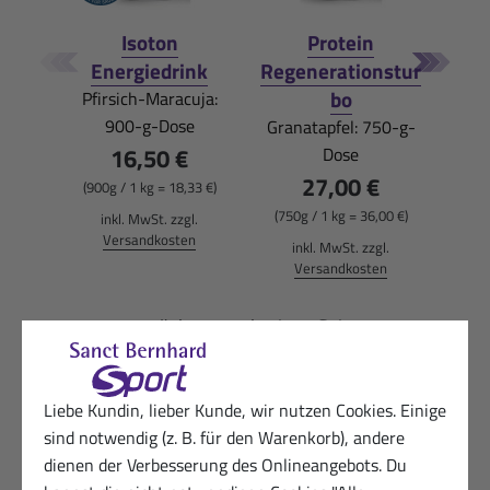
Isoton
Protein
Vit
Energiedrink
Regenerationstur
De
bo
Pfirsich-Maracuja:
180
900-g-Dose
Granatapfel: 750-g-
16,50 €
Dose
27,00 €
(900g / 1 kg = 18,33 €)
(116
(750g / 1 kg = 36,00 €)
inkl. MwSt. zzgl.
i
Versandkosten
inkl. MwSt. zzgl.
Versandkosten
zurück zur vorherigen Seite
Liebe Kundin, lieber Kunde, wir nutzen Cookies. Einige
sind notwendig (z. B. für den Warenkorb), andere
dienen der Verbesserung des Onlineangebots. Du