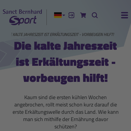
Aktuelle Sprache:
Anmelden
Zum Warenkorb
Suche
Ha
S
DIE KALTE JAHRESZEIT IST ERKÄLTUNGSZEIT - VORBEUGEN HILFT!
Die kalte Jahreszeit
ist Erkältungszeit -
vorbeugen hilft!
Kaum sind die ersten kühlen Wochen
angebrochen, rollt meist schon kurz darauf die
erste Erkältungswelle durch das Land. Wie kann
man sich mithilfe der Ernährung davor
schützen?