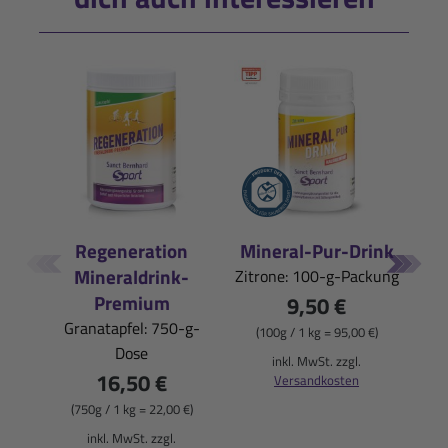
Regeneration
Mineral-Pur-Drink
Iso
Mineraldrink-
Zitrone: 100-g-Packung
Pfi
Premium
9,50 €
Granatapfel: 750-g-
(100g / 1 kg = 95,00 €)
Dose
(
inkl. MwSt. zzgl.
16,50 €
Versandkosten
(750g / 1 kg = 22,00 €)
inkl. MwSt. zzgl.