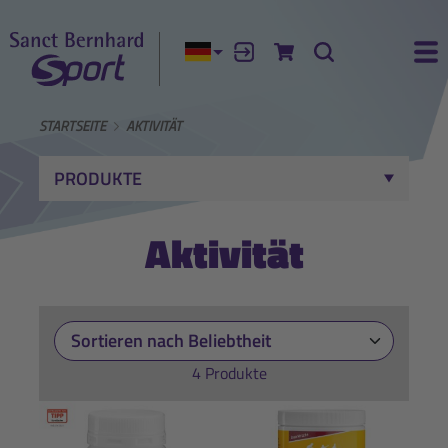
Aktuelle Sprache:
Anmelden
Zum Warenkorb
Suche
Ha
STARTSEITE
AKTIVITÄT
PRODUKTE
Aktivität
4 Produkte