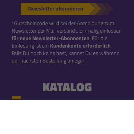
Newsletter abonnieren
*Gutscheincode wird bei der Anmeldung zum
Newsletter per Mail versandt. Einmalig einlösbar
für neue Newsletter-Abonnenten
. Für die
Einlösung ist ein
Kundenkonto erforderlich
.
Falls Du noch keins hast, kannst Du es während
der nächsten Bestellung anlegen.
KATALOG