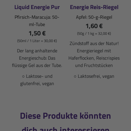
Liquid Energie Pur
Energie Reis-Riegel
Pfirsich-Maracuja: 50-
Apfel: 50-g-Riegel
ml-Tube
1,60 €
1,50 €
(50g / 1 kg = 32,00 €)
(50ml / 1 Liter = 30,00 €)
Zündstoff aus der Natur!
Der lang anhaltende
Energieriegel mit
Energieschub: Das
Haferflocken, Reiscrispies
flüssige Gel aus der Tube.
und Fruchtstücken
○ Laktose- und
○ Laktosefrei, vegan
glutenfrei, vegan
Diese Produkte könnten
dich auch interessieren