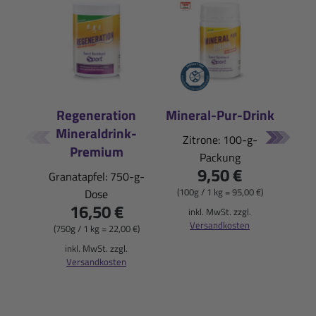
Regeneration
Mineral-Pur-Drink
Mineraldrink-
E
Zitrone: 100-g-
Premium
Packung
Pfi
9,50 €
Granatapfel: 750-g-
(100g / 1 kg = 95,00 €)
Dose
16,50 €
(900
inkl. MwSt. zzgl.
Versandkosten
(750g / 1 kg = 22,00 €)
i
inkl. MwSt. zzgl.
Versandkosten