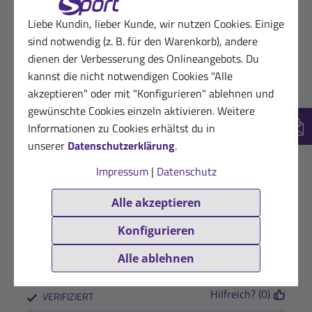
Liebe Kundin, lieber Kunde, wir nutzen Cookies. Einige
sind notwendig (z. B. für den Warenkorb), andere
20.05.2026
Glückliche Sanct Bernhard Sport-Kundin
dienen der Verbesserung des Onlineangebots. Du
★
★
★
★
★
kannst die nicht notwendigen Cookies "Alle
Sehr gute Qualität nur der Dosierungslöffel
akzeptieren" oder mit "Konfigurieren" ablehnen und
könnte kleiner sein
gewünschte Cookies einzeln aktivieren. Weitere
Informationen zu Cookies erhältst du in
New
Hilfreich? (0)
VERIFIZIERT
unserer
Datenschutzerklärung
.
10.12.2025
Zufriedener Kunde von Sanct Bernhard
Impressum
|
Datenschutz
Sport
★
★
★
★
☆
Alle akzeptieren
Die Lösbarkeit könnte besser sein.
Konfigurieren
Geschmacklich neutral. Ich mische es. Wirkung:
Alle ablehnen
man gewöhnt sich an höhere Leistungsfähigkeit.
Hilfreich? (0)
VERIFIZIERT