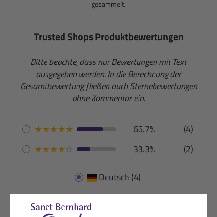
gesammelt.
Trusted Shops Produktbewertungen
Bitte beachte, dass nur Bewertungen mit Text
ausgegeben werden. In die Berechnung der
Gesamtbewertung fließen auch Sternebewertungen
ohne Kommentar ein.
★
★
★
★
★
66.7%
(4)
★
★
★
★
☆
33.3%
(2)
Deutsch
(4)