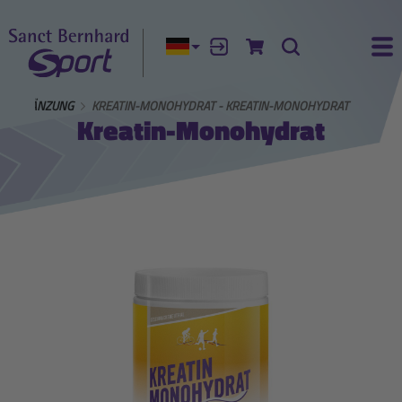
Aktuelle Sprache:
Anmelden
Zum Warenkorb
Suche
Ha
GSERGÄNZUNG
KREATIN-MONOHYDRAT - KREATIN-MONOHYDRAT
Kreatin-Monohydrat