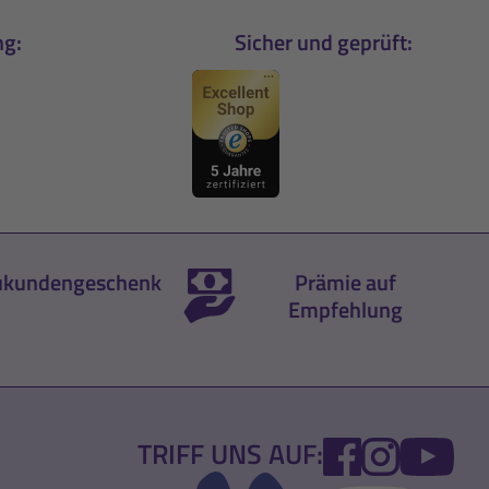
ng:
Sicher und geprüft:
kundengeschenk
Prämie auf
Empfehlung
FACEBOOK
INSTA
YO
TRIFF UNS AUF: