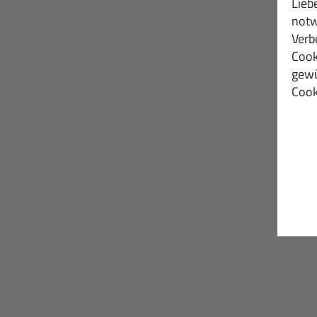
Lieb
notw
Verb
Cook
gewü
Cook