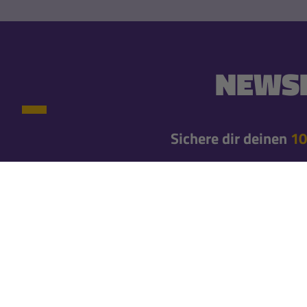
NEWSL
Sichere dir deinen
10
10% Newsletter-Rabatt einmalig auf deine erste
Newsletteranmeldung*
Erfahre gleich von neuen Produkten und exklusiv
Bleibe mit unseren Newslettern immer brandaktuel
Newsletter abo