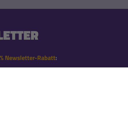
ETTER
% Newsletter-Rabatt
:
 Bestellung nach der
en Angeboten
l informiert
nnieren