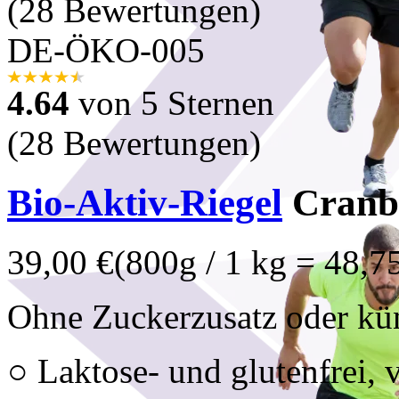
(28 Bewertungen)
DE-ÖKO-005
4.64
von 5 Sternen
(28 Bewertungen)
Bio-Aktiv-Riegel
Cranbe
39,00 €
(800g / 1 kg = 48,7
Ohne Zuckerzusatz oder kün
○ Laktose- und glutenfrei, 