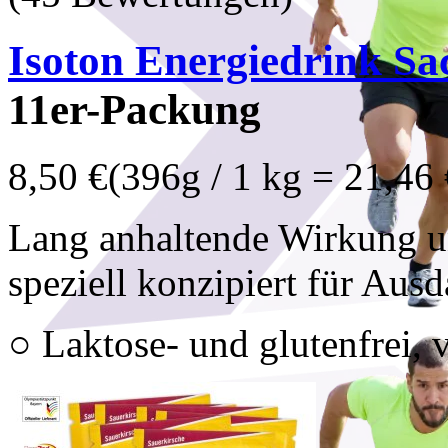
Isoton Energiedrink Sa
11er-Packung
8,50 €
(396g / 1 kg = 21,46 
Lang anhaltende Wirkung u
speziell konzipiert für Ausd
○ Laktose- und glutenfrei, 