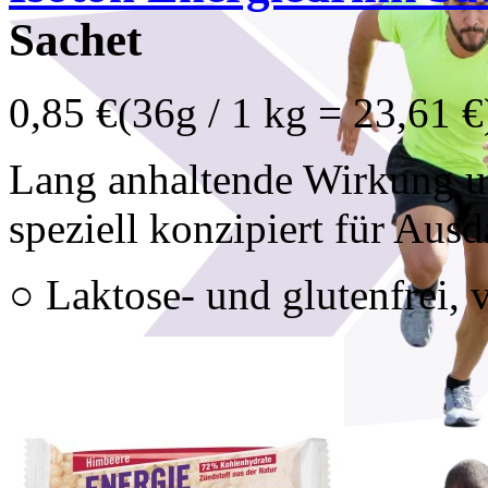
Sachet
0,85 €
(36g / 1 kg = 23,61 €
Lang anhaltende Wirkung u
speziell konzipiert für Ausd
○ Laktose- und glutenfrei, 