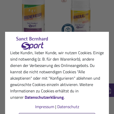
Regeneration
Mineral-Pur-Drink
Iso
Mineraldrink-
Zitrone: 100-g-Packung
Pfi
Liebe Kundin, lieber Kunde, wir nutzen Cookies. Einige
Premium
9,50 €
sind notwendig (z. B. für den Warenkorb), andere
Granatapfel: 750-g-
dienen der Verbesserung des Onlineangebots. Du
(100g / 1 kg = 95,00 €)
Dose
kannst die nicht notwendigen Cookies "Alle
(
inkl. MwSt. zzgl.
16,50 €
akzeptieren" oder mit "Konfigurieren" ablehnen und
Versandkosten
gewünschte Cookies einzeln aktivieren. Weitere
(750g / 1 kg = 22,00 €)
Informationen zu Cookies erhältst du in
New
inkl. MwSt. zzgl.
unserer
Datenschutzerklärung
.
Versandkosten
Impressum
|
Datenschutz