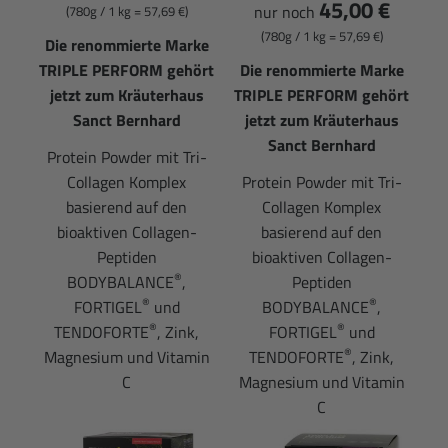
45,00 €
nur noch
(780g / 1 kg = 57,69 €)
(780g / 1 kg = 57,69 €)
Die renommierte Marke
TRIPLE PERFORM gehört
Die renommierte Marke
jetzt zum Kräuterhaus
TRIPLE PERFORM gehört
Sanct Bernhard
jetzt zum Kräuterhaus
Sanct Bernhard
Protein Powder mit Tri-
Collagen Komplex
Protein Powder mit Tri-
basierend auf den
Collagen Komplex
bioaktiven Collagen-
basierend auf den
Peptiden
bioaktiven Collagen-
®
BODYBALANCE
,
Peptiden
®
®
FORTIGEL
und
BODYBALANCE
,
®
®
TENDOFORTE
, Zink,
FORTIGEL
und
®
Magnesium und Vitamin
TENDOFORTE
, Zink,
C
Magnesium und Vitamin
C