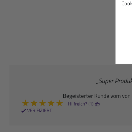
Cook
Fü
Für 
„Super Produk
Begeisterter Kunde vom von 
★
★
★
★
★
Hilfreich? (1)
VERIFIZIERT