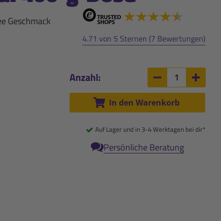
tee Geschmack
4.71 von 5 Sternen (7 Bewertungen)
Anzahl:
Anzahl um 1 ver
Anzah
In den Warenkorb
Auf Lager und in 3-4 Werktagen bei dir*
Persönliche Beratung