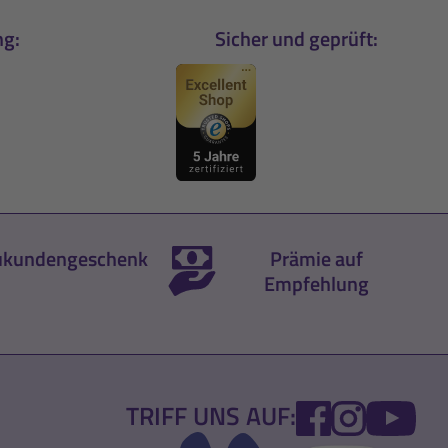
ng:
Sicher und geprüft:
kundengeschenk
Prämie auf
Empfehlung
FACEBOOK
INSTA
YO
TRIFF UNS AUF: