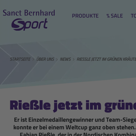
PRODUKTE
% SALE
T
STARTSEITE
ÜBER UNS
NEWS
RIESSLE JETZT IM GRÜNEN KRÄUT
Rießle jetzt im grü
Er ist Einzelmedaillengewinner und Team-Sieg
konnte er bei einem Weltcup ganz oben stehen. 
Fabian Rießle, der in der Nordischen Kombinat