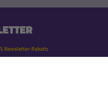
ETTER
% Newsletter-Rabatt
:
 Bestellung nach der
en Angeboten
l informiert
nnieren