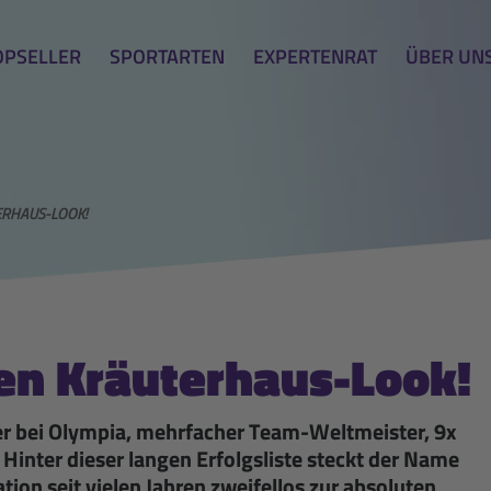
OPSELLER
SPORTARTEN
EXPERTENRAT
ÜBER UN
ERHAUS-LOOK!
nen Kräuterhaus-Look!
er bei Olympia, mehrfacher Team-Weltmeister, 9x
Hinter dieser langen Erfolgsliste steckt der Name
ion seit vielen Jahren zweifellos zur absoluten