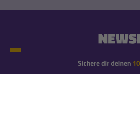
NEWSL
Sichere dir deinen
10
10% Newsletter-Rabatt einmalig auf deine erste
Newsletteranmeldung*
Erfahre gleich von neuen Produkten und exklusiv
Bleibe mit unseren Newslettern immer brandaktuel
Newsletter abo