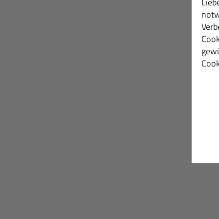
Lieb
notw
Verb
Cook
gewü
Cook