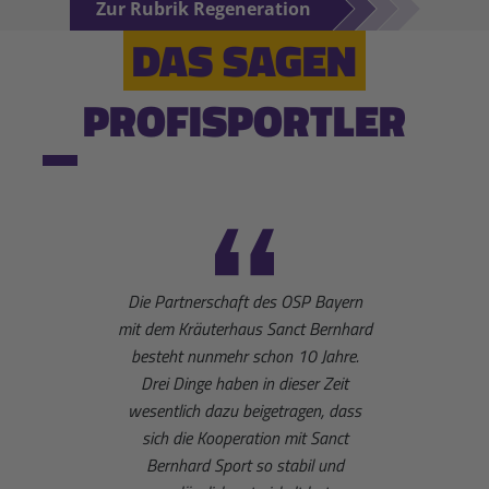
Zur Rubrik Regeneration
DAS SAGEN
PROFISPORTLER
Die Partnerschaft des OSP Bayern
Die Sa
mit dem Kräuterhaus Sanct Bernhard
begleit
besteht nunmehr schon 10 Jahre.
und We
Drei Dinge haben in dieser Zeit
mir
wesentlich dazu beigetragen, dass
Biathlo
sich die Kooperation mit Sanct
Bernhard Sport so stabil und