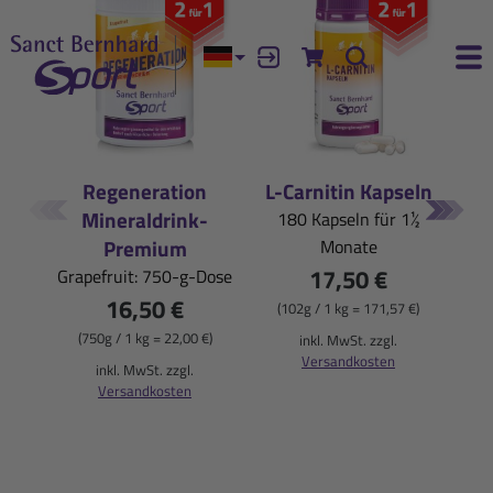
Aktuelle Sprache:
Anmelden
Zum Warenkorb
Suche
Ha
Geprüfte
Jetzt
Unsere
Erlebe
Neuheiten
Höchstleistung
Qualität
mit
Regeneration
L-Carnitin Kapseln
Mineraldrink-
180 Kapseln für 1½
im
Vertrauen
und
unseren
Premium
Monate
Shop
Empfehlungen
durch
schnelle
17,50 €
Grapefruit: 750-g-Dose
16,50 €
durchstarten!
die
Regeneration!
st
(102g / 1 kg = 171,57 €)
(750g / 1 kg = 22,00 €)
inkl. MwSt. zzgl.
Kölner
Versandkosten
Jetzt entdecken!
inkl. MwSt. zzgl.
(
Liste®
Versandkosten
Entdecke mehr
Jetzt entdecken