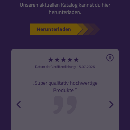
Unseren aktuellen Katalog kannst du hier
herunterladen.
Herunterladen
Pause
★
★
★
★
★
6
Datum der Veröffentlichung: 15.07.2026
den
k,
„Super qualitativ hochwertige
„Gute
Produkte ”
r und
back
forw