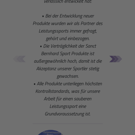
verlässlich entwickelt hat:
• Bei der Entwicklung neuer
Ge
Produkte wurden wir als Partner des
a
Leistungssports immer gefragt,
unte
gehört und einbezogen.
Sommert
• Die Verträglichkeit der Sanct
den 
Bernhard Sport Produkte ist
Disz
außergewöhnlich hoch, damit ist die
Bernha
Akzeptanz unserer Sportler stetig
gewachsen.
• Alle Produkte unterliegen höchsten
Kontrollstandards, was für unsere
Arbeit für einen sauberen
Leistungssport eine
Grundvoraussetzung ist.
Trainin